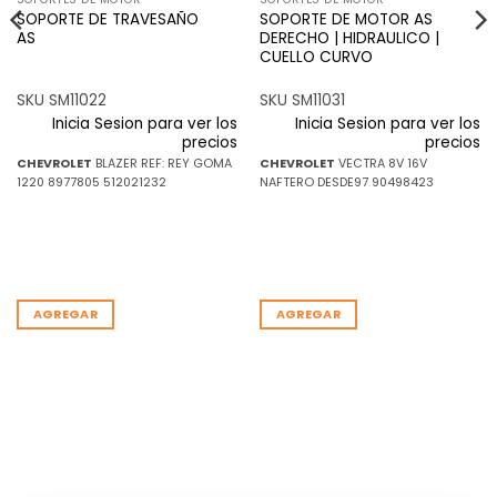
SOPORTE DE TRAVESAÑO
SOPORTE DE MOTOR AS
AS
DERECHO | HIDRAULICO |
CUELLO CURVO
SKU SM11022
SKU SM11031
Inicia Sesion para ver los
Inicia Sesion para ver los
precios
precios
CHEVROLET
BLAZER REF: REY GOMA
CHEVROLET
VECTRA 8V 16V
1220 8977805 512021232
NAFTERO DESDE97 90498423
AGREGAR
AGREGAR