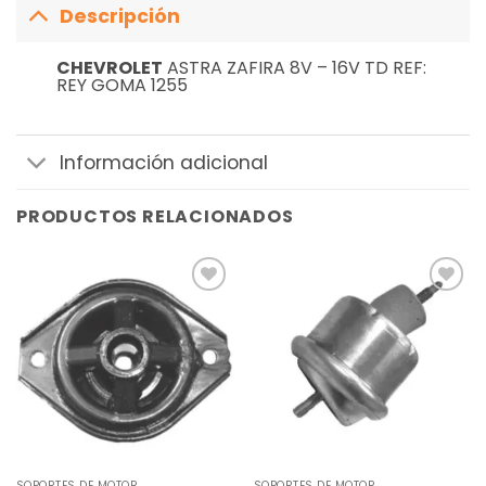
Descripción
CHEVROLET
ASTRA ZAFIRA 8V – 16V TD REF:
REY GOMA 1255
Información adicional
PRODUCTOS RELACIONADOS
Añadir
Añadir
a la
a la
lista de
lista de
deseos
deseos
SOPORTES DE MOTOR
SOPORTES DE MOTOR