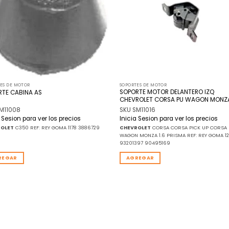
ES DE MOTOR
SOPORTES DE MOTOR
SOPORTE MOTOR DELANTERO IZQ
RTE CABINA AS
CHEVROLET CORSA PU WAGON MONZ
M11008
SKU SM11016
a Sesion para ver los precios
Inicia Sesion para ver los precios
ROLET
C350 REF: REY GOMA 1178 3886729
CHEVROLET
CORSA CORSA PICK UP CORSA
WAGON MONZA 1.6 PRISMA REF: REY GOMA 12
93201397 90495169
REGAR
AGREGAR