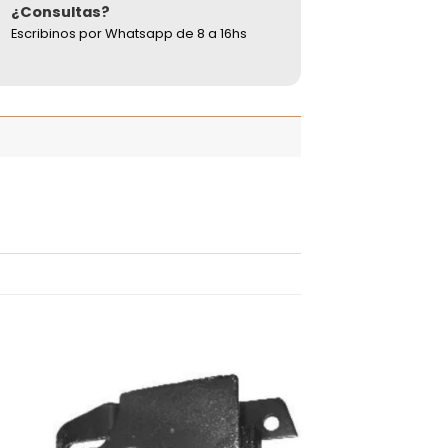
¿Consultas?
Escribinos por Whatsapp de 8 a 16hs
adir
Añadir
 la
a la
ista
lista
de
de
seos
deseos