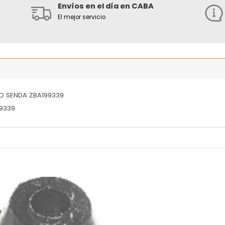
Envíos en el día en CABA
El mejor servicio
O SENDA ZBA199339
99339
Añadir
Añ
a la
a
lista
l
de
deseos
de