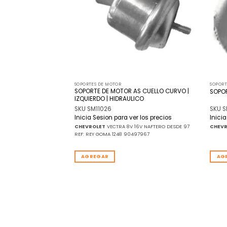
SOPORTES DE MOTOR
SOPORT
S DEL 6 CILINDROS
SOPORTE DE MOTOR AS CUELLO CURVO |
SOPO
FALCON
IZQUIERDO | HIDRAULICO
SKU SM11026
SKU S
r los precios
Inicia Sesion para ver los precios
Inici
CON REF: REY GOMA 3327
CHEVROLET
VECTRA 8V 16V NAFTERO DESDE 97
CHEV
F
REF: REY GOMA 1248 90497967
AGREGAR
AG