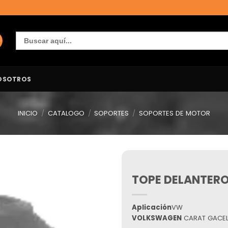
Buscar:
OSOTROS
INICIO
/
CATALOGO
/
SOPORTES
/
SOPORTES DE MOTOR
TOPE DELANTERO
Añadir
a la
lista de
deseos
Aplicación
VW
VOLKSWAGEN
CARAT GACEL