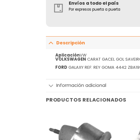
Envíos a todo el país
Por expresos puerta a puerta
Descripción
Aplicación
VW
VOLKSWAGEN
CARAT GACEL GOL SAVEIR
FORD
GALAXY REF: REY GOMA 4442 ZBA1
Información adicional
PRODUCTOS RELACIONADOS
Añadir
Añadir
a la
a la
lista
lista
de
de
deseos
deseos