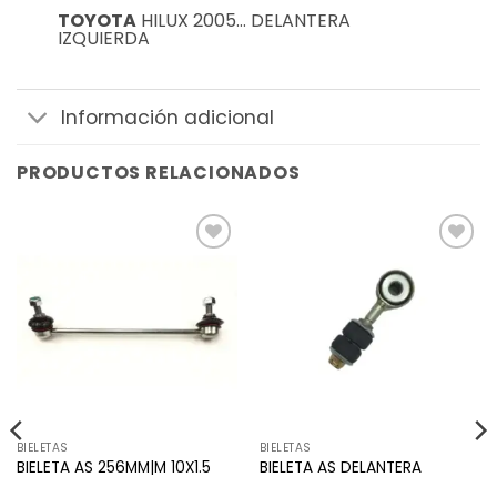
TOYOTA
HILUX 2005… DELANTERA
IZQUIERDA
Información adicional
PRODUCTOS RELACIONADOS
Añadir
Añadir
a la
a la
lista de
lista de
deseos
deseos
BIELETAS
BIELETAS
BIELETA AS 256MM|M 10X1.5
BIELETA AS DELANTERA