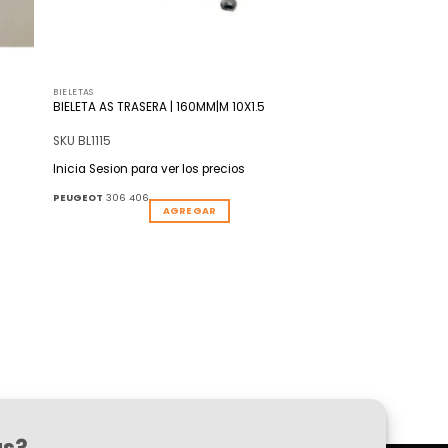
BIELETAS
BIELETA AS TRASERA | 160MM|M 10X1.5
SKU BL1115
Inicia Sesion para ver los precios
PEUGEOT
306 406
AGREGAR