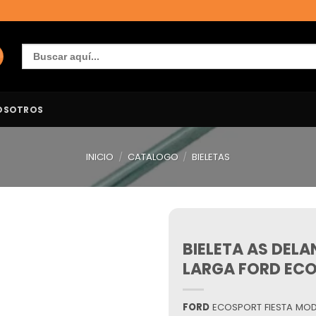
Buscar:
OSOTROS
INICIO
/
CATALOGO
/
BIELETAS
BIELETA AS DEL
Añadir
a la
LARGA FORD ECO
lista de
deseos
FORD
ECOSPORT FIESTA MOD