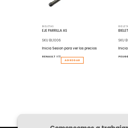
BIELETAS
BIELET
A RENAULT FLUENCE
EJE PARRILLA AS
BIELE
SKU BL1006
SKU B
r los precios
Inicia Sesion para ver los precios
Inici
RENAULT
R18
PEUG
REGAR
AGREGAR