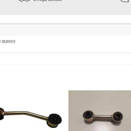
 BL8003
Añadir
Añ
a la
a
lista
l
de
deseos
de