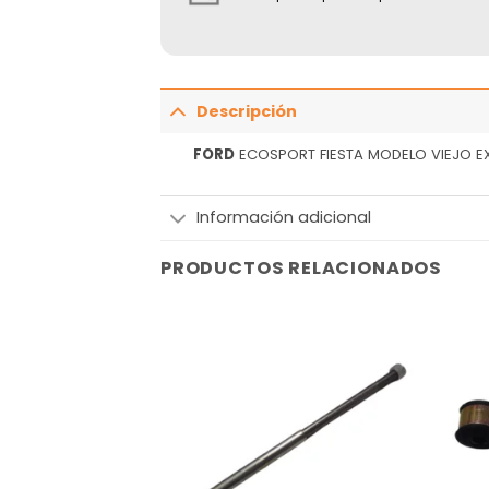
Descripción
FORD
ECOSPORT FIESTA MODELO VIEJO EX
Información adicional
PRODUCTOS RELACIONADOS
Añadir
Añadir
a la
a la
lista
lista
de
de
deseos
deseos