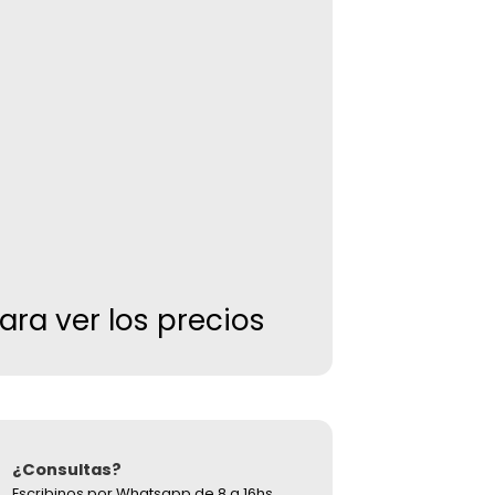
S
para ver los precios
¿Consultas?
Escribinos por Whatsapp de 8 a 16hs