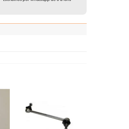
adir
Añadir
 la
a la
ista
lista
de
de
seos
deseos