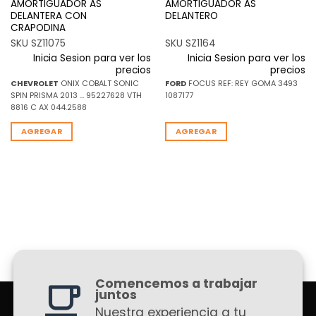
AMORTIGUADOR AS
AMORTIGUADOR AS
DELANTERA CON
DELANTERO
CRAPODINA
SKU SZ11075
SKU SZ1164
Inicia Sesion para ver los
Inicia Sesion para ver los
precios
precios
CHEVROLET
ONIX COBALT SONIC
FORD
FOCUS REF: REY GOMA 3493
SPIN PRISMA 2013 … 95227628 VTH
1087177
8816 C AX 044.2588
AGREGAR
AGREGAR
Comencemos a trabajar
juntos
Nuestra experiencia a tu