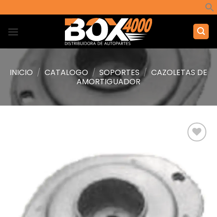
Saltar
al
contenido
INICIO
/
CATALOGO
/
SOPORTES
/
CAZOLETAS DE
AMORTIGUADOR
Añadir
a la
lista de
deseos