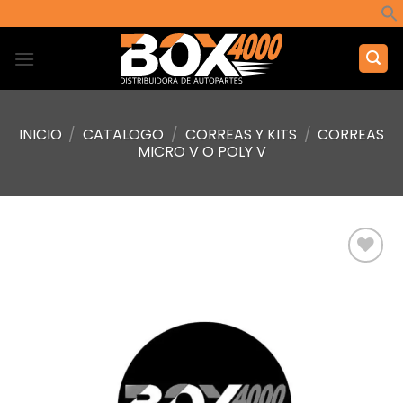
Saltar
al
contenido
INICIO
/
CATALOGO
/
CORREAS Y KITS
/
CORREAS
MICRO V O POLY V
Añadir
a la
lista de
deseos