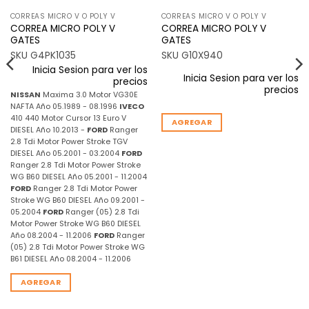
CORREAS MICRO V O POLY V
CORREAS MICRO V O POLY V
CORREA MICRO POLY V
CORREA MICRO POLY V
GATES
GATES
SKU G4PK1035
SKU G10X940
Inicia Sesion para ver los
Inicia Sesion para ver los
precios
precios
NISSAN
Maxima 3.0 Motor VG30E
NAFTA Año 05.1989 - 08.1996
IVECO
410 440 Motor Cursor 13 Euro V
AGREGAR
DIESEL Año 10.2013 -
FORD
Ranger
2.8 Tdi Motor Power Stroke TGV
DIESEL Año 05.2001 - 03.2004
FORD
Ranger 2.8 Tdi Motor Power Stroke
WG B60 DIESEL Año 05.2001 - 11.2004
FORD
Ranger 2.8 Tdi Motor Power
Stroke WG B60 DIESEL Año 09.2001 -
05.2004
FORD
Ranger (05) 2.8 Tdi
Motor Power Stroke WG B60 DIESEL
Año 08.2004 - 11.2006
FORD
Ranger
(05) 2.8 Tdi Motor Power Stroke WG
B61 DIESEL Año 08.2004 - 11.2006
AGREGAR