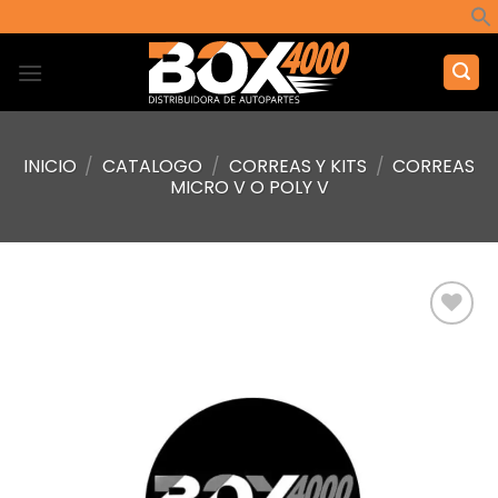
Saltar
al
contenido
INICIO
/
CATALOGO
/
CORREAS Y KITS
/
CORREAS
MICRO V O POLY V
Añadir
a la
lista de
deseos