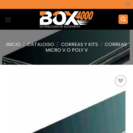
Saltar
al
contenido
INICIO
/
CATALOGO
/
CORREAS Y KITS
/
CORREAS
MICRO V O POLY V
Añadir
a la
lista de
deseos