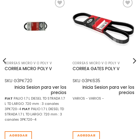
Añadir
Añadir
a la
a la
lista de
lista de
deseos
deseos
CORREAS MICRO V O POLY V
CORREAS MICRO V O POLY V
CORREA MICRO POLY V
CORREA GATES POLY V
SKU G3PK720
SKU G3PK635
Inicia Sesion para ver los
Inicia Sesion para ver los
precios
precios
FIAT
PALIO 1.7 L DIESEL TD STRADA 1.7
VARIOS - VARIOS -
L TD LARGO: 720 mm : 3 canales
3PK720-4
FIAT
PALIO 1.7 L DIESEL TD
STRADA 1.7 L TD LARGO: 720 mm : 3
canales 3PK720-4
AGREGAR
AGREGAR