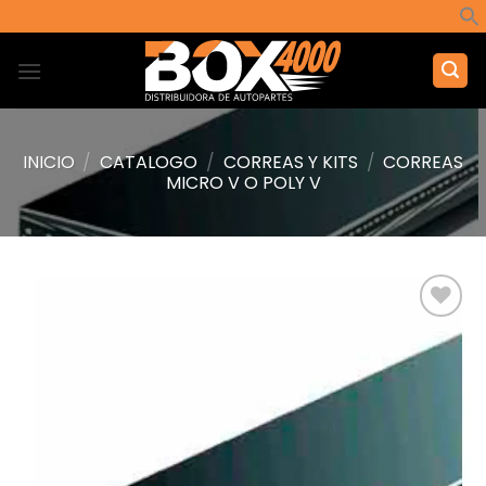
Saltar
al
contenido
INICIO
/
CATALOGO
/
CORREAS Y KITS
/
CORREAS
MICRO V O POLY V
Añadir
a la
lista de
deseos