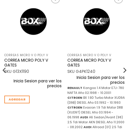
Añadir
Añadir
a la
a la
lista de
lista de
deseos
deseos
CORREAS MICRO V O POLY V
CORREAS MICRO V O POLY V
CORREA MICRO POLY V
CORREA MICRO POLY V
GATES
GATES
SKU G13X1190
SKU G4PK1240
Inicia Sesion para ver los
Inicia Sesion para ver los
precios
precios
RENAULT
Kangoo 1.4 Motor E7J-780
NAFTA Año 02.1998 - 10.2001
CITROEN
BX 1.9D Turbo Motor XUD9A
AGREGAR
(D9B) DIESEL Año 03.1992 - 10.1993
CITROEN
Evasion 1.9 Tdi Motor D8B
(XUD9T) DIESEL Año 03.1994 -
06.1998
AUDI
A6 Sedan/Avant (98)
2.5 Tdi Motor AKN DIESEL Año 11.2000
- 08.2002
AUDI
Allroad (01) 2.5 Tdi