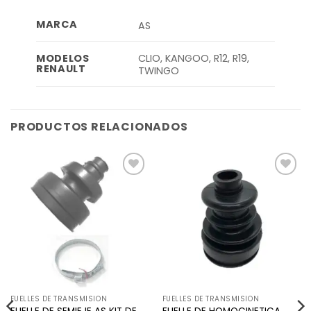
MARCA
AS
CLIO, KANGOO, R12, R19,
MODELOS
RENAULT
TWINGO
PRODUCTOS RELACIONADOS
Añadir
Añadir
a la
a la
lista de
lista de
deseos
deseos
FUELLES DE TRANSMISION
FUELLES DE TRANSMISION