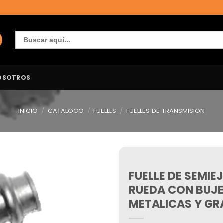
Buscar:
OSOTROS
INICIO
/
CATALOGO
/
FUELLES
/
FUELLES DE TRANSMISION
FUELLE DE SEMIE
Añadir
a la
RUEDA CON BUJE
lista de
deseos
METALICAS Y GR