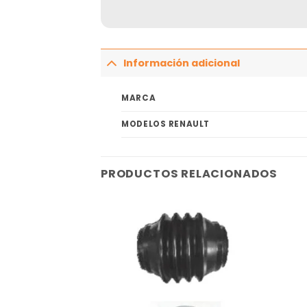
Información adicional
MARCA
MODELOS RENAULT
PRODUCTOS RELACIONADOS
Añadir
Añadir
a la
a la
lista
lista
de
de
deseos
deseos