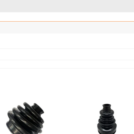
Añadir
Añ
a la
a
lista
l
de
deseos
de