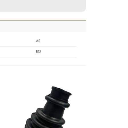
AS
R12
adir
Añadir
 la
a la
ista
lista
de
de
seos
deseos