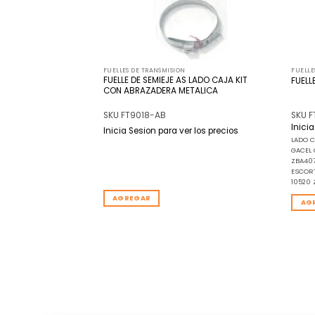
FUELLES DE TRANSMISION
FUELLE
S TRICETA LADO
FUELLE DE SEMIEJE AS LADO CAJA KIT
FUELL
T CON ABRAZADERAS
CON ABRAZADERA METALICA
 DE TRANSMISION
SKU FT9018-AB
SKU 
Inici
r los precios
Inicia Sesion para ver los precios
LADO 
GACEL 
ZBA40
ESCORT
10520 
AGREGAR
AG