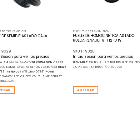
S DE TRANSMISION
FUELLES DE TRANSMISION
FUELLE DE HOMOCINETICA AS LADO
E DE SEMIEJE AS LADO CAJA
RUEDA RENAULT 9 11 12 18 19
FT9029
SKU FT9020
a Sesion para ver los precios
Inicia Sesion para ver los precios
CAJA
Aplicación
VW
VOLKSWAGEN
CARAT
RENAULT
R6 R9 R11 R12 R18 R19 REF: GRIFFO 
GOL KOMBI SAVEIRO SENDA ZBA407361
SEAT
JAIME SERRAT 10190 7701200922
7361
RENAULT
R18 ZBA407361
FORD
 GALAXY REF: GRIFFO 222 12 JAIME SERRAT
ZBA407361
REGAR
AGREGAR