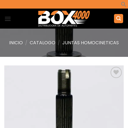
Saltar
al
contenido
INICIO
/
CATALOGO
/
JUNTAS HOMOCINETICAS
Añadir
a la
lista de
deseos