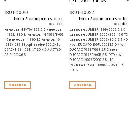
D/TD 2.8TD 94-06
SKU HD0010
SKU HD0022
Inicia Sesion para ver los
Inicia Sesion para ver los
precios
precios
RENAULT
4 1976/1985 0.8
RENAULT
CITROEN
JUMPER 1999/2002 2.8 D
4 1981/1990 1.1
RENAULT
4 1986/1988
CITROEN
JUMPER 2003/2004 2.8 TD
1.0
RENAULT
4 1990 1.0
RENAULT
6
CITROEN
JUMPER 2005/2010 2.8 HDI
1983/1986 1.3
Aplicación
SEG.EXT /
FIAT
DUCATO 1995/2001 1.9 D
FIAT
EST.EXT 23 / EST.INT 30 / DIAMETRO
DUCATO 1996/1998 2.5 D
FIAT
ASIENTO 36.5
DUCATO 1998/2005 2.8 IDTD
FIAT
DUCATO 2006/2010 2.8 JTD
PEUGEOT
BOXER 1995/2003 1.9 D
PEUG
AGREGAR
AGREGAR