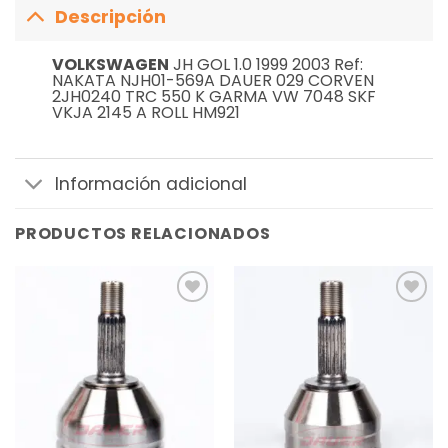
Descripción
VOLKSWAGEN
JH GOL 1.0 1999 2003 Ref:
NAKATA NJH01-569A DAUER 029 CORVEN
2JH0240 TRC 550 K GARMA VW 7048 SKF
VKJA 2145 A ROLL HM921
Información adicional
PRODUCTOS RELACIONADOS
Añadir
Añadir
a la
a la
lista de
lista de
deseos
deseos