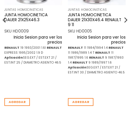
JUNTAS HOMOCINETICAS
JUNTAS HOMOCINETICAS
JUNTA HOMOCINETICA
JUNTA HOMOCINETICA
DAUER 21X25X46.3
DAUER 21X30X46.4 RENAULT
9 11
SKU HD0009
SKU HD0005
Inicia Sesion para ver los
Inicia Sesion para ver los
precios
precios
RENAULT
19 1993/2001 1.6I
RENAULT
RENAULT
11 1984/1994 1.4
RENAULT
EXPRESS 1995/2002 1.9 D
11 1986/1989 1.4 T
RENAULT
11
Aplicación
SEG.EXT / EST.EXT 21 /
1987/1995 1.6
RENAULT
9 1987/1993
EST.INT 25 / DIAMETRO ASIENTO 46.5
1.4
RENAULT
9 1989/1997 1.6
Aplicación
SEG.EXT / EST.EXT 21 /
EST.INT 30 / DIAMETRO ASIENTO 46.5
AGREGAR
AGREGAR