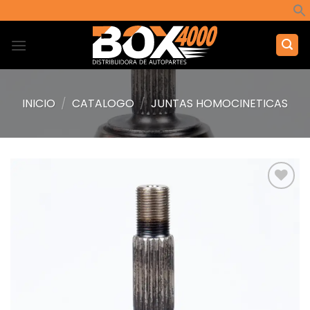
Saltar
al
contenido
INICIO
/
CATALOGO
/
JUNTAS HOMOCINETICAS
Añadir
a la
lista de
deseos