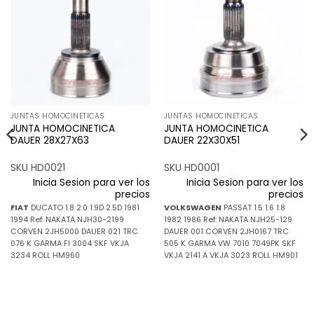
Añadir
Añadir
a la
a la
lista de
lista de
deseos
deseos
JUNTAS HOMOCINETICAS
JUNTAS HOMOCINETICAS
JUNTA HOMOCINETICA
JUNTA HOMOCINETICA
DAUER 28X27X63
DAUER 22X30X51
SKU HD0021
SKU HD0001
Inicia Sesion para ver los
Inicia Sesion para ver los
precios
precios
FIAT
DUCATO 1.8 2.0 1.9D 2.5D 1981
VOLKSWAGEN
PASSAT 1.5 1.6 1.8
1994 Ref: NAKATA NJH30-2199
1982 1986 Ref: NAKATA NJH25-129
CORVEN 2JH5000 DAUER 021 TRC
DAUER 001 CORVEN 2JH0167 TRC
076 K GARMA FI 3004 SKF VKJA
505 K GARMA VW 7010 7049PK SKF
3234 ROLL HM960
VKJA 2141 A VKJA 3023 ROLL HM901