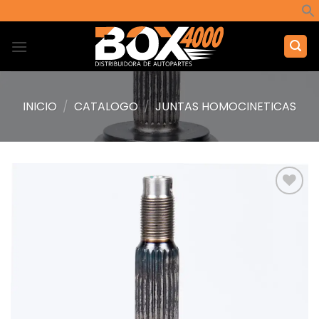
Saltar
al
contenido
INICIO
/
CATALOGO
/
JUNTAS HOMOCINETICAS
Añadir
a la
lista de
deseos