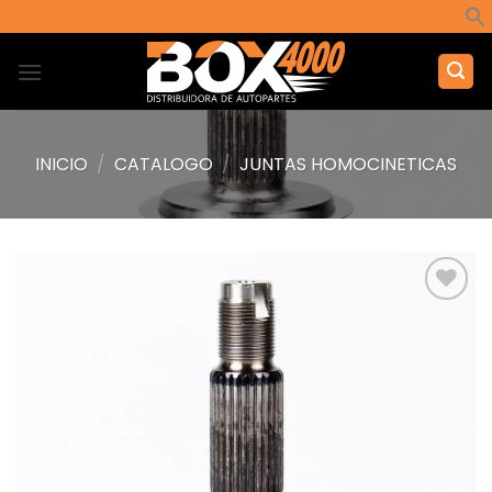
Saltar
al
contenido
INICIO
/
CATALOGO
/
JUNTAS HOMOCINETICAS
Añadir
a la
lista de
deseos