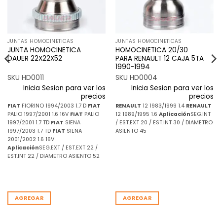
JUNTAS HOMOCINETICAS
JUNTAS HOMOCINETICAS
JUNTA HOMOCINETICA
HOMOCINETICA 20/30
DAUER 22X22X52
PARA RENAULT 12 CAJA 5TA
1990-1994
SKU HD0011
SKU HD0004
Inicia Sesion para ver los
Inicia Sesion para ver los
precios
precios
FIAT
FIORINO 1994/2003 1.7 D
FIAT
RENAULT
12 1983/1999 1.4
RENAULT
PALIO 1997/2001 1.6 16V
FIAT
PALIO
12 1989/1995 1.6
Aplicación
SEG.INT
1997/2001 1.7 TD
FIAT
SIENA
/ EST.EXT 20 / EST.INT 30 / DIAMETRO
1997/2003 1.7 TD
FIAT
SIENA
ASIENTO 45
2001/2002 1.6 16V
Aplicación
SEG.EXT / EST.EXT 22 /
EST.INT 22 / DIAMETRO ASIENTO 52
AGREGAR
AGREGAR