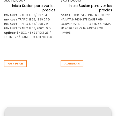
SKU HD0007
SKU HD0016
Inicia Sesion para ver los
Inicia Sesion para ver los
precios
precios
RENAULT
TRAFIC 1986/1997 1.4
FORD
ESCORT VERONA 1.6 1988 Ref:
RENAULT
TRAFIC 1986/1999 2.1 D
NAKATA NJH31-279 DAUER 016
RENAULT
TRAFIC 1988/1998 2.2
CORVEN 2JH0119 TRC 675 K GARMA
RENAULT
TRAFIC 1988/2002 1.9 D
FD 4020 SKF VKJA 2437 A ROLL
Aplicación
SEG.INT / EST.EXT 23 /
HM905
EST.INT 27 / DIAMETRO ASIENTO 56.5
AGREGAR
AGREGAR