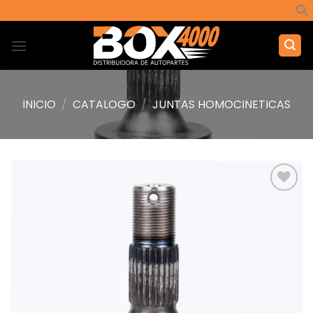
Saltar
al
contenido
INICIO
/
CATALOGO
/
JUNTAS HOMOCINETICAS
Añadir
a la
lista de
deseos