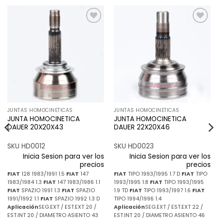
Añadir
Añadir
a la
a la
lista de
lista de
deseos
deseos
JUNTAS HOMOCINETICAS
JUNTAS HOMOCINETICAS
JUNTA HOMOCINETICA
JUNTA HOMOCINETICA
DAUER 20X20X43
DAUER 22X20X46
SKU HD0012
SKU HD0023
Inicia Sesion para ver los
Inicia Sesion para ver los
precios
precios
FIAT
128 1983/1991 1.5
FIAT
147
FIAT
TIPO 1993/1995 1.7 D
FIAT
TIPO
1983/1984 1.3
FIAT
147 1983/1986 1.1
1993/1995 1.8
FIAT
TIPO 1993/1995
FIAT
SPAZIO 1991 1.3
FIAT
SPAZIO
1.9 TD
FIAT
TIPO 1993/1997 1.6
FIAT
1991/1992 1.1
FIAT
SPAZIO 1992 1.3 D
TIPO 1994/1996 1.4
Aplicación
SEG.EXT / EST.EXT 20 /
Aplicación
SEG.EXT / EST.EXT 22 /
EST.INT 20 / DIAMETRO ASIENTO 43
EST.INT 20 / DIAMETRO ASIENTO 46