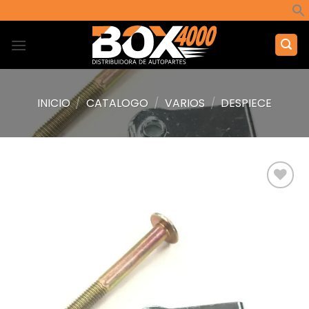
Saltar
al
contenido
INICIO
/
CATALOGO
/
VARIOS
/
DESPIECE
Añadir
a la
lista de
deseos