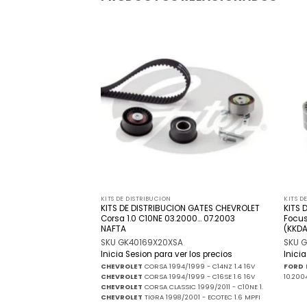
Añadir
Añadir
a la
a la
lista
lista
de
de
deseos
deseos
KITS DE DISTRIBUCION
KITS D
N GATES FIAT Duna
KITS DE DISTRIBUCION GATES CHEVROLET
KITS 
 blanco) 08.1988…
Corsa 1.0 C10NE 03.2000… 07.2003
Focus
NAFTA
(KKDA
SKU GK40169X20XSA
SKU 
r los precios
Inicia Sesion para ver los precios
Inici
 - 146A5000 1.3 MPI
FIAT
CHEVROLET
CORSA 1994/1999 - C14NZ 1.4 16V
FORD
178A2000 1.3 MPI
FIAT
CHEVROLET
CORSA 1994/1999 - C16SE 1.6 16V
10.2004
11 1.3 MPI
FIAT
PALIO F1
CHEVROLET
CORSA CLASSIC 1999/2011 - C10NE 1.
3 MPI
FIAT
UNO CARGO F1
CHEVROLET
TIGRA 1998/2001 - ECOTEC 1.6 MPFI