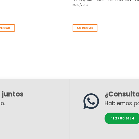
F1 2005/2010 - 178F3011 1.4 8V FIRE
FIAT
IDEA
2010/2016
REGAR
AGREGAR
 juntos
¿Consult
o.
Hablemos p
11 2700 5154