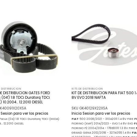
Añadir
Añ
a la
a
lista
l
de
deseos
de
E DISTRIBUCION
KITS DE DISTRIBUCION
DE DISTRIBUCION GATES FORD
KIT DE DISTRIBUCION PARA FIAT 500 1.
 (04′) 1.8 TDCi Duratorq TDCi
8V EVO 2018 NAFTA
) 10.2004… 12.2010 DIESEL
GK40091X20XSA
SKU GK40129X22XSA
a Sesion para ver los precios
Inicia Sesion para ver los precios
Focus (04) 1.8 TDCi Duratorq TDCi (KKDA)
FIAT
500 2008/2021 - 310A2011 1.4 8V FIRE
F
... 12.2010 DIESEL
FIORINO (XMF) 2014/2023 - EVO 1.4 8V EVO
F
FIORINO F2 2004/2014 - 178E8011 1.3 8V FIRE
GRAND SIENA 2012/2018 - 327A055 1.4 8V
FI