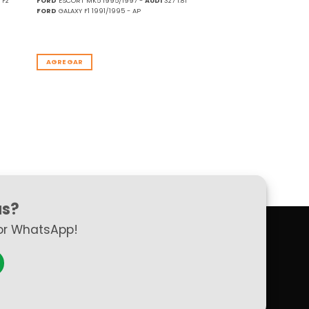
 F2
FORD
ESCORT MK5 1995/1997 -
AUDI
327 1.8I
FORD
GALAXY F1 1991/1995 - AP
AGREGAR
as?
or WhatsApp!