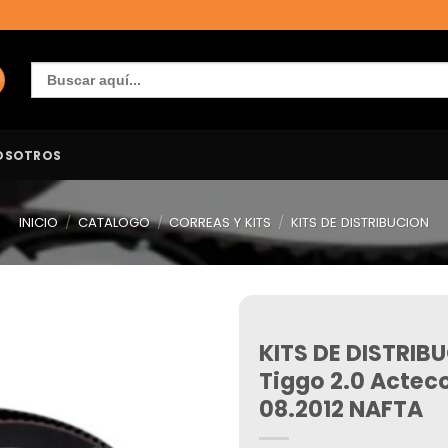
Buscar:
OSOTROS
INICIO
/
CATALOGO
/
CORREAS Y KITS
/
KITS DE DISTRIBUCION
KITS DE DISTRIB
Añadir
a la
Tiggo 2.0 Acte
lista de
deseos
08.2012 NAFTA