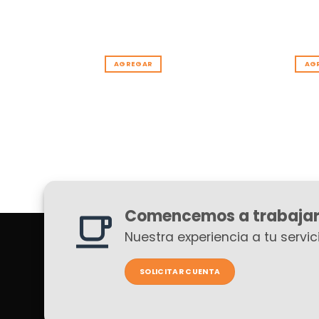
3 MPI
FIAT
UNO F2
AGREGAR
AG
Comencemos a trabajar
Nuestra experiencia a tu servici
SOLICITAR CUENTA