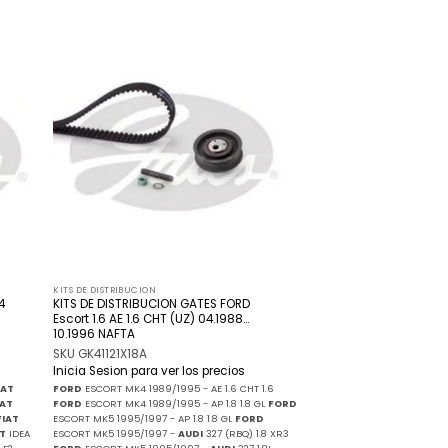
adir
Añadir
 la
a la
ista
lista
de
de
seos
deseos
KITS DE DISTRIBUCION
4
KITS DE DISTRIBUCION GATES FORD
Escort 1.6 AE 1.6 CHT (UZ) 04.1988…
10.1996 NAFTA
SKU GK41121X18A
Inicia Sesion para ver los precios
IAT
FORD
ESCORT MK4 1989/1995 - AE 1.6 CHT 1.6
IAT
FORD
ESCORT MK4 1989/1995 - AP 1.8 1.8 GL
FORD
FIAT
ESCORT MK5 1995/1997 - AP 1.8 1.8 GL
FORD
AT
IDEA
ESCORT MK5 1995/1997 -
AUDI
327 (RBQ) 1.8 XR3