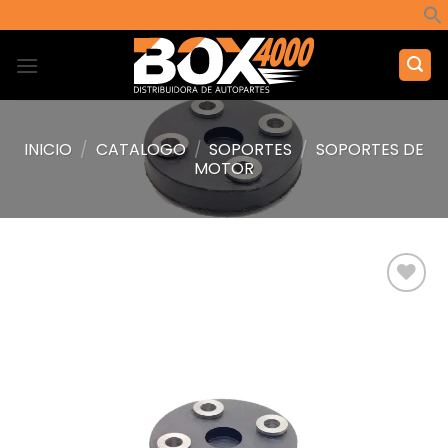
Saltar
al
contenido
INICIO
/
CATALOGO
/
SOPORTES
/
SOPORTES DE
MOTOR
Añadir
a la
lista de
deseos