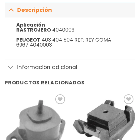
Descripción
Aplicación
RASTROJERO
4040003
PEUGEOT
403 404 504 REF: REY GOMA
6967 4040003
Información adicional
PRODUCTOS RELACIONADOS
Añadir
Añadir
a la
a la
lista de
lista de
deseos
deseos