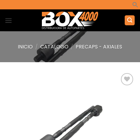
Saltar
al
contenido
INICIO
/
CATALOGO
/
PRECAPS - AXIALES
Añadir
a la
lista de
deseos