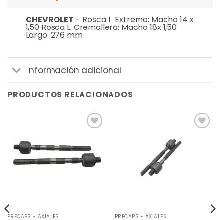
CHEVROLET
– Rosca L. Extremo: Macho 14 x
1,50 Rosca L. Cremallera: Macho 18x 1,50
Largo: 276 mm
Información adicional
PRODUCTOS RELACIONADOS
Añadir
Añadir
a la
a la
lista de
lista de
deseos
deseos
PRECAPS - AXIALES
PRECAPS - AXIALES