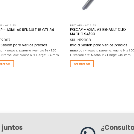
S - AXIALES
PRECAPS - AXIALES
PRECAP – AXIAL AS RENAULT CLIO
P – AXIAL AS RENAULT 18 GTL 84…
MACHO 94/99
NP2007
SKU NP2008
a Sesion para ver los precios
Inicia Sesion para ver los precios
LT
- Rosca L. Extremo: Hembra 14 x 1,50
RENAULT
- Rosca L. Extremo: Macho 14 x 1,5
L. Cremallera: Macho 12 x 1 Largo: 194 mm
L. Cremallera: Macho 12 x 1 Largo: 249 mm
REGAR
AGREGAR
 juntos
¿Consult