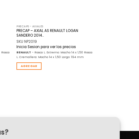
PRECAPS - AXIALES
PRECAP – AXIAL AS RENAULT LOGAN
SANDERO 2014…
SKU NP2019
Inicia Sesion para ver los precios
0 Rosca
RENAULT
- Rosca L. Extremo: Macho 14 x 1,50 Rosca
L. Cremallera: Macho 14 x 1,50 Largo: 194 mm
AGREGAR
as?