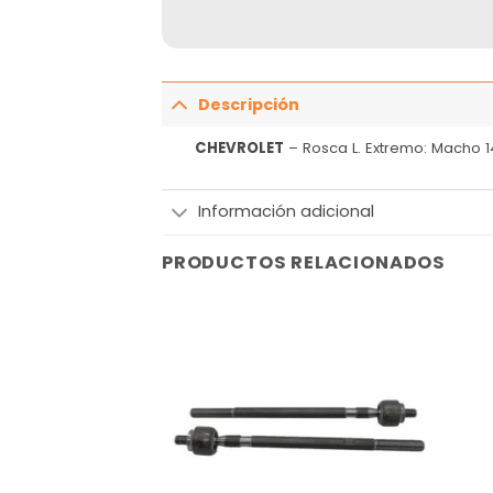
Descripción
CHEVROLET
– Rosca L. Extremo: Macho 14
Información adicional
PRODUCTOS RELACIONADOS
Añadir
Añadir
a la
a la
lista
lista
de
de
deseos
deseos