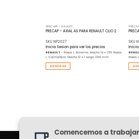
PRECAPS - AXIALES
PRECAP
RENAULT LAGUNA
PRECAP – AXIAL AS PARA RENAULT CLIO 2
PRECA
SKU NP2027
SKU 
r los precios
Inicia Sesion para ver los precios
Inici
emo: Macho 14 x 1,50 Rosca
RENAULT
- Rosca L. Extremo: Macho 14 x 1,50 Rosca
RENAU
x 1 Largo: 263,50 mm
L. Cremallera: Macho 12 x 1 Largo: 296 mm
Rosca 
AGREGAR
AG
Comencemos a trabajar