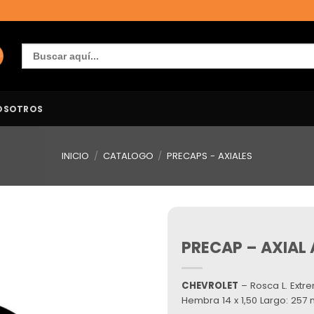
Buscar:
OSOTROS
INICIO
/
CATALOGO
/
PRECAPS - AXIALES
PRECAP – AXIAL
Añadir
a la
lista de
deseos
CHEVROLET
– Rosca L. Extre
Hembra 14 x 1,50 Largo: 257