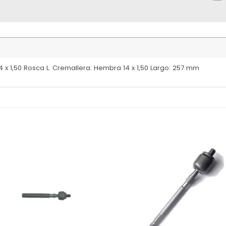
 x 1,50 Rosca L. Cremallera: Hembra 14 x 1,50 Largo: 257 mm
Añadir
Añ
a la
a
lista
l
de
deseos
de