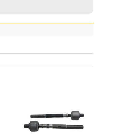
adir
Añadir
 la
a la
ista
lista
de
de
seos
deseos