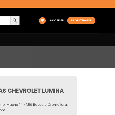
BOTÓN DE BÚSQUEDA
ACCEDER
REGISTRARSE
 AS CHEVROLET LUMINA
mo: Macho 14 x 1,50 Rosca L. Cremallera:
 mm