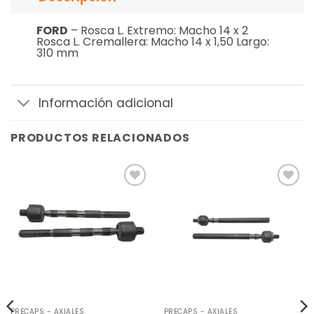
FORD
– Rosca L. Extremo: Macho 14 x 2
Rosca L. Cremallera: Macho 14 x 1,50 Largo:
310 mm
Información adicional
PRODUCTOS RELACIONADOS
Añadir
Añadir
a la
a la
lista de
lista de
deseos
deseos
PRECAPS - AXIALES
PRECAPS - AXIALES