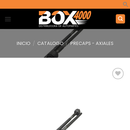
Saltar
al
contenido
INICIO
/
CATALOGO
/
PRECAPS - AXIALES
Añadir
a la
lista de
deseos