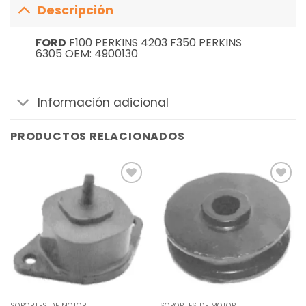
Descripción
FORD
F100 PERKINS 4203 F350 PERKINS
6305 OEM: 4900130
Información adicional
PRODUCTOS RELACIONADOS
Añadir
Añadir
a la
a la
lista de
lista de
deseos
deseos
SOPORTES DE MOTOR
SOPORTES DE MOTOR