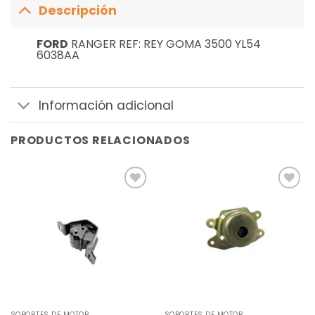
Descripción
FORD
RANGER REF: REY GOMA 3500 YL54
6038AA
Información adicional
PRODUCTOS RELACIONADOS
Añadir
Añadir
a la
a la
lista de
lista de
deseos
deseos
SOPORTES DE MOTOR
SOPORTES DE MOTOR