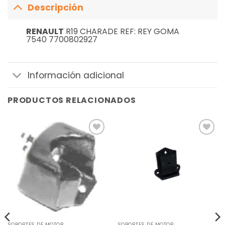
Descripción
RENAULT
R19 CHARADE REF: REY GOMA
7540 7700802927
Información adicional
PRODUCTOS RELACIONADOS
Añadir
Añadir
a la
a la
lista de
lista de
deseos
deseos
SOPORTES DE MOTOR
SOPORTES DE MOTOR