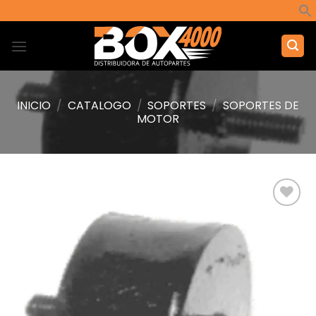
Saltar
al
contenido
INICIO
/
CATALOGO
/
SOPORTES
/
SOPORTES DE
MOTOR
Añadir
a la
lista de
deseos