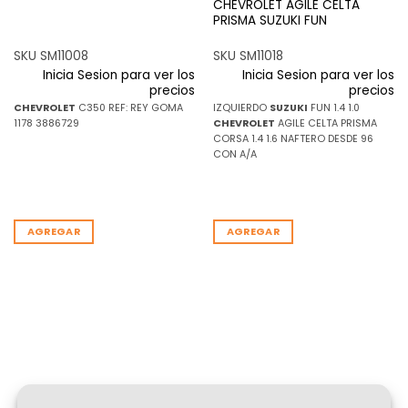
CHEVROLET AGILE CELTA
PRISMA SUZUKI FUN
SKU SM11008
SKU SM11018
Inicia Sesion para ver los
Inicia Sesion para ver los
precios
precios
CHEVROLET
C350 REF: REY GOMA
IZQUIERDO
SUZUKI
FUN 1.4 1.0
1178 3886729
CHEVROLET
AGILE CELTA PRISMA
CORSA 1.4 1.6 NAFTERO DESDE 96
CON A/A
AGREGAR
AGREGAR