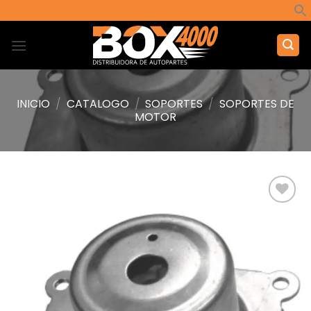
Saltar
al
contenido
INICIO
/
CATALOGO
/
SOPORTES
/
SOPORTES DE
MOTOR
Añadir
a la
lista de
deseos