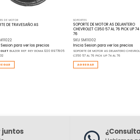
ES DE MOTOR
SOPORTES
SOPORTE DE MOTOR AS DELANTERO
RTE DE TRAVESAÑO AS
CHEVROLET C350 57 AL 76 PICK UP 74
76
M11022
SKU SM11002
a Sesion para ver los precios
Inicia Sesion para ver los precios
ROLET
BLAZER REF: REY GOMA 1220 8977805
SOPORTE DE MOTOR AS DELANTERO CHEVROL
232
C350 57 AL 76 PICK UP 74 AL 76
REGAR
AGREGAR
 juntos
¿Consult