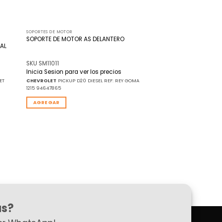
SOPORTES DE MOTOR
SOPORTE DE MOTOR AS DELANTERO
 AL
SKU SM11011
Inicia Sesion para ver los precios
ET
CHEVROLET
PICKUP D20 DIESEL REF: REY GOMA
1215 94647865
AGREGAR
as?