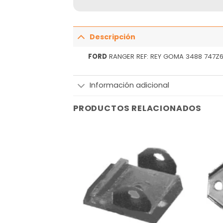
Descripción
FORD
RANGER REF: REY GOMA 3488 747Z
Información adicional
PRODUCTOS RELACIONADOS
Añadir
Añadir
a la
a la
lista
lista
de
de
deseos
deseos