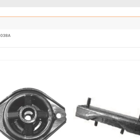
6038A
Añadir
Añ
a la
a
lista
l
de
deseos
de