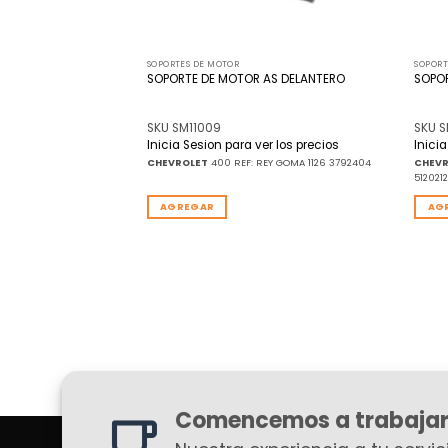
SOPORTES DE MOTOR
SOPORT
S DERECHO |
SOPORTE DE MOTOR AS DELANTERO
SOPO
O CURVO
SKU SM11009
SKU S
r los precios
Inicia Sesion para ver los precios
Inici
16V NAFTERO DESDE97
CHEVROLET
400 REF: REY GOMA 1126 3792404
CHEV
512021
AGREGAR
AG
Comencemos a trabajar