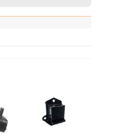
adir
Añadir
 la
a la
ista
lista
de
de
seos
deseos