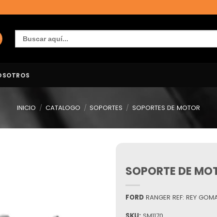
Buscar:
OSOTROS
INICIO
/
CATALOGO
/
SOPORTES
/
SOPORTES DE MOTOR
SOPORTE DE MOT
Añadir
a la
lista de
deseos
FORD
RANGER REF: REY GOM
SKU:
SM1170