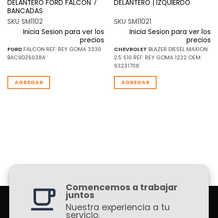
DELANTERO FORD FALCON 7
DELANTERO | IZQUIERDO
BANCADAS
SKU SM1102
SKU SM11021
Inicia Sesion para ver los
Inicia Sesion para ver los
precios
precios
FORD
FALCON REF: REY GOMA 3330
CHEVROLET
BLAZER DIESEL MAXION
BAC9DZ6038A
2.5 S10 REF: REY GOMA 1222 OEM:
93231708
AGREGAR
AGREGAR
Comencemos a trabajar
juntos
Nuestra experiencia a tu
servicio.