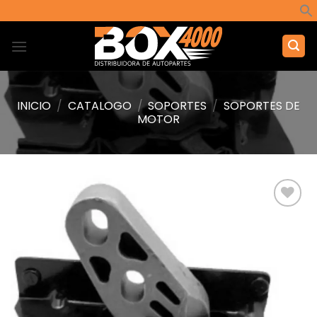
Saltar
al
contenido
INICIO
/
CATALOGO
/
SOPORTES
/
SOPORTES DE
MOTOR
Añadir
a la
lista de
deseos