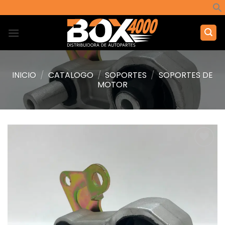
Saltar
al
contenido
INICIO
/
CATALOGO
/
SOPORTES
/
SOPORTES DE
MOTOR
Añadir
a la
lista de
deseos