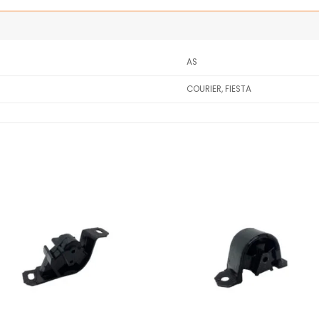
AS
COURIER, FIESTA
Añadir
Añ
a la
a
lista
l
de
deseos
de