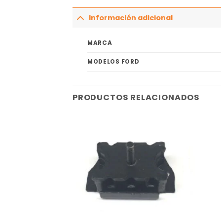
Información adicional
MARCA
MODELOS FORD
PRODUCTOS RELACIONADOS
Añadir
Añadir
a la
a la
lista
lista
de
de
deseos
deseos