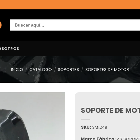
Buscar:
OSOTROS
INICIO
/
CATALOGO
/
SOPORTES
/
SOPORTES DE MOTOR
SOPORTE DE MO
Añadir
a la
lista de
deseos
SKU:
SM1248
Marca Fábrica:
AS SOPORT