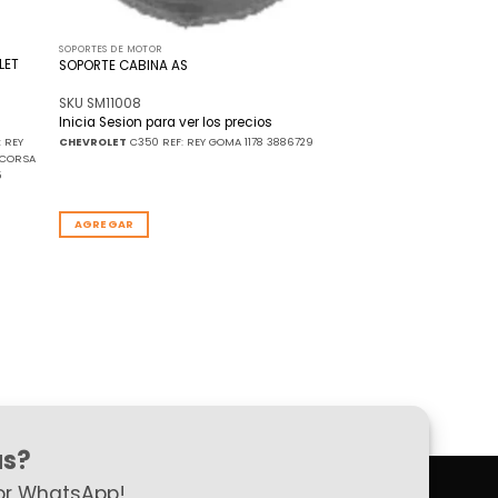
SOPORTES DE MOTOR
LET
SOPORTE CABINA AS
SKU SM11008
Inicia Sesion para ver los precios
: REY
CHEVROLET
C350 REF: REY GOMA 1178 3886729
CORSA
5
AGREGAR
as?
or WhatsApp!