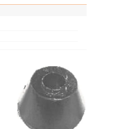
adir
Añadir
 la
a la
ista
lista
de
de
seos
deseos