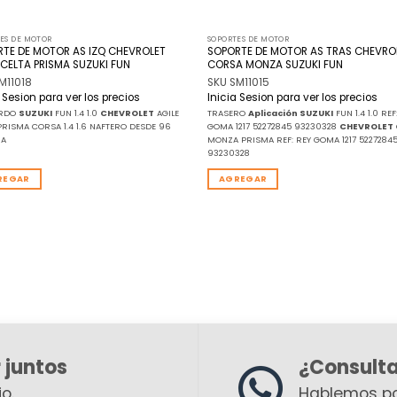
ES DE MOTOR
SOPORTES DE MOTOR
TE DE MOTOR AS IZQ CHEVROLET
SOPORTE DE MOTOR AS TRAS CHEVRO
 CELTA PRISMA SUZUKI FUN
CORSA MONZA SUZUKI FUN
M11018
SKU SM11015
a Sesion para ver los precios
Inicia Sesion para ver los precios
ERDO
SUZUKI
FUN 1.4 1.0
CHEVROLET
AGILE
TRASERO
Aplicación
SUZUKI
FUN 1.4 1.0 REF
PRISMA CORSA 1.4 1.6 NAFTERO DESDE 96
GOMA 1217 52272845 93230328
CHEVROLET
/A
MONZA PRISMA REF: REY GOMA 1217 5227284
93230328
REGAR
AGREGAR
 juntos
¿Consult
o.
Hablemos p