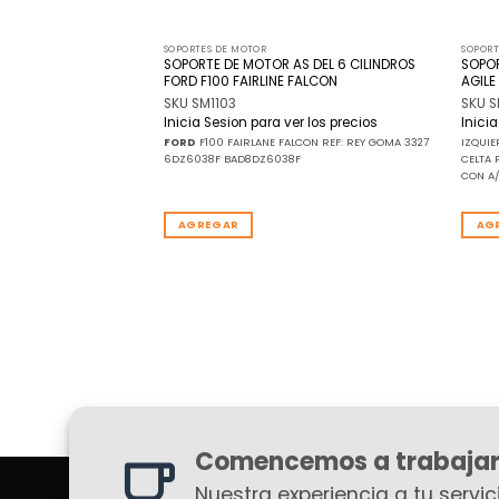
SOPORTES DE MOTOR
SOPORT
SOPORTE DE MOTOR AS DEL 6 CILINDROS
SOPOR
AS DELANTERO
FORD F100 FAIRLINE FALCON
AGILE
SKU SM1103
SKU S
r los precios
Inicia Sesion para ver los precios
Inici
REY GOMA 1179 3866247
FORD
F100 FAIRLANE FALCON REF: REY GOMA 3327
IZQUI
6DZ6038F BAD8DZ6038F
CELTA 
CON A
AGREGAR
AG
Comencemos a trabajar
Nuestra experiencia a tu servici