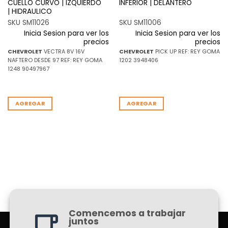
CUELLO CURVO | IZQUIERDO
INFERIOR | DELANTERO
| HIDRAULICO
SKU SM11026
SKU SM11006
Inicia Sesion para ver los
Inicia Sesion para ver los
precios
precios
CHEVROLET
VECTRA 8V 16V
CHEVROLET
PICK UP REF: REY GOMA
NAFTERO DESDE 97 REF: REY GOMA
1202 3948406
1248 90497967
AGREGAR
AGREGAR
Comencemos a trabajar
juntos