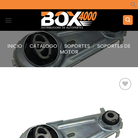
Saltar
al
contenido
INICIO
/
CATALOGO
/
SOPORTES
/
SOPORTES DE
MOTOR
Añadir
a la
lista de
deseos