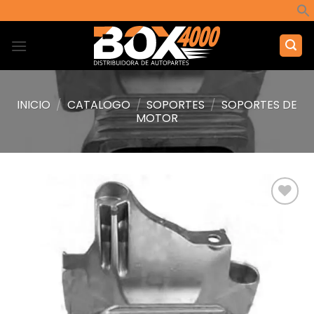
Saltar
al
contenido
INICIO
/
CATALOGO
/
SOPORTES
/
SOPORTES DE
MOTOR
Añadir
a la
lista de
deseos