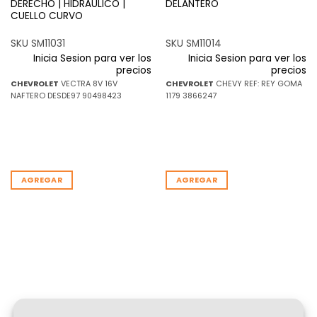
DERECHO | HIDRAULICO |
DELANTERO
CUELLO CURVO
SKU SM11031
SKU SM11014
Inicia Sesion para ver los
Inicia Sesion para ver los
precios
precios
CHEVROLET
VECTRA 8V 16V
CHEVROLET
CHEVY REF: REY GOMA
NAFTERO DESDE97 90498423
1179 3866247
AGREGAR
AGREGAR