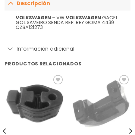
Descripción
VOLKSWAGEN
– VW
VOLKSWAGEN
GACEL
GOL SAVEIRO SENDA REF: REY GOMA 4439
OZBA121273
Información adicional
PRODUCTOS RELACIONADOS
Añadir
Añadir
a la
a la
lista de
lista de
deseos
deseos