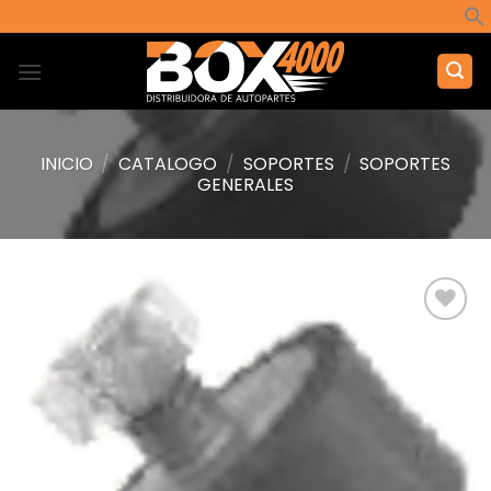
Saltar
al
contenido
INICIO
/
CATALOGO
/
SOPORTES
/
SOPORTES
GENERALES
Añadir
a la
lista de
deseos