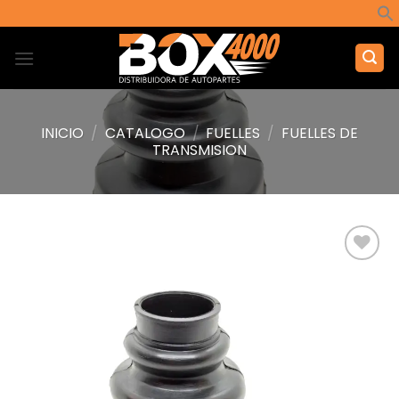
Saltar
al
contenido
INICIO
/
CATALOGO
/
FUELLES
/
FUELLES DE
TRANSMISION
Añadir
a la
lista de
deseos