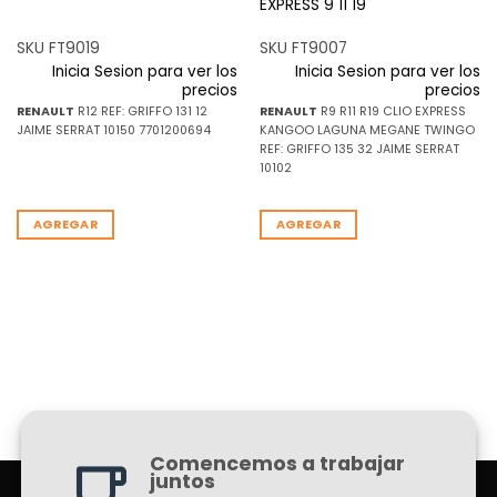
EXPRESS 9 11 19
SKU FT9019
SKU FT9007
Inicia Sesion para ver los
Inicia Sesion para ver los
precios
precios
RENAULT
R12 REF: GRIFFO 131 12
RENAULT
R9 R11 R19 CLIO EXPRESS
JAIME SERRAT 10150 7701200694
KANGOO LAGUNA MEGANE TWINGO
REF: GRIFFO 135 32 JAIME SERRAT
10102
AGREGAR
AGREGAR
Comencemos a trabajar
juntos