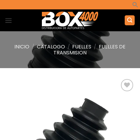
Saltar
al
contenido
INICIO
/
CATALOGO
/
FUELLES
/
FUELLES DE
TRANSMISION
Añadir
a la
lista de
deseos