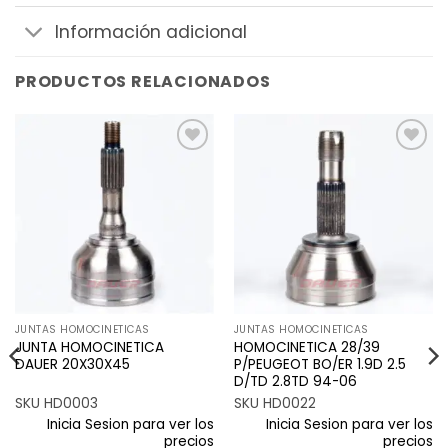
Información adicional
PRODUCTOS RELACIONADOS
Añadir
Añadir
a la
a la
lista de
lista de
deseos
deseos
JUNTAS HOMOCINETICAS
JUNTAS HOMOCINETICAS
JUNTA HOMOCINETICA
HOMOCINETICA 28/39
DAUER 20X30X45
P/PEUGEOT BO/ER 1.9D 2.5
D/TD 2.8TD 94-06
SKU HD0003
SKU HD0022
Inicia Sesion para ver los
Inicia Sesion para ver los
precios
precios