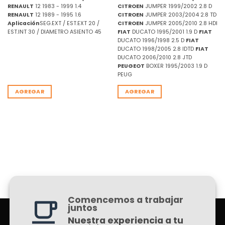
RENAULT
12 1983 - 1999 1.4
CITROEN
JUMPER 1999/2002 2.8 D
RENAULT
12 1989 - 1995 1.6
CITROEN
JUMPER 2003/2004 2.8 TD
Aplicación
SEG.EXT / EST.EXT 20 /
CITROEN
JUMPER 2005/2010 2.8 HDI
EST.INT 30 / DIAMETRO ASIENTO 45
FIAT
DUCATO 1995/2001 1.9 D
FIAT
DUCATO 1996/1998 2.5 D
FIAT
DUCATO 1998/2005 2.8 IDTD
FIAT
DUCATO 2006/2010 2.8 JTD
PEUGEOT
BOXER 1995/2003 1.9 D
PEUG
AGREGAR
AGREGAR
Comencemos a trabajar
juntos
Nuestra experiencia a tu