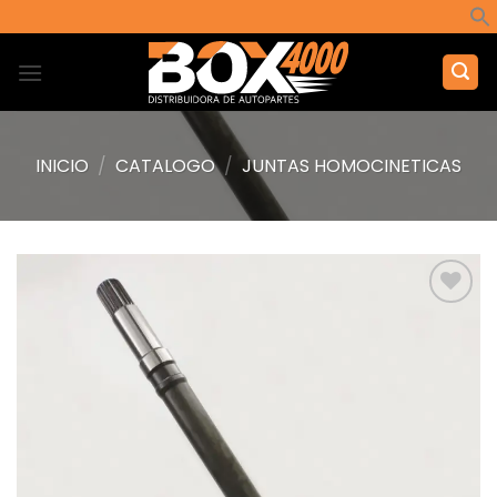
Saltar
al
contenido
INICIO
/
CATALOGO
/
JUNTAS HOMOCINETICAS
Añadir
a la
lista de
deseos