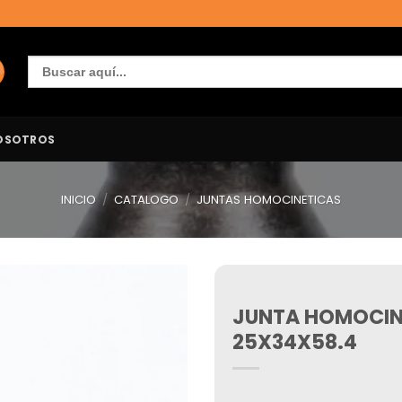
Buscar:
OSOTROS
INICIO
/
CATALOGO
/
JUNTAS HOMOCINETICAS
JUNTA HOMOCIN
Añadir
a la
25X34X58.4
lista de
deseos