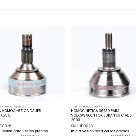
Añadir
Añ
a la
a
lista
l
de
deseos
de
S HOMOCINETICAS
JUNTAS HOMOCINETICAS
A HOMOCINETICA DAUER
HOMOCINETICA 36/30 PARA
4X55.8
VOLKSWAGEN FOX SURAN 1.6 C ABS
2003
HD0026
SKU HD0028
a Sesion para ver los precios
Inicia Sesion para ver los precios