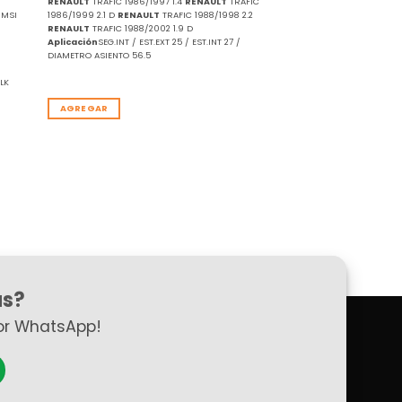
RENAULT
TRAFIC 1986/1997 1.4
RENAULT
TRAFIC
 MSI
1986/1999 2.1 D
RENAULT
TRAFIC 1988/1998 2.2
RENAULT
TRAFIC 1988/2002 1.9 D
Aplicación
SEG.INT / EST.EXT 25 / EST.INT 27 /
DIAMETRO ASIENTO 56.5
LK
AGREGAR
as?
or WhatsApp!