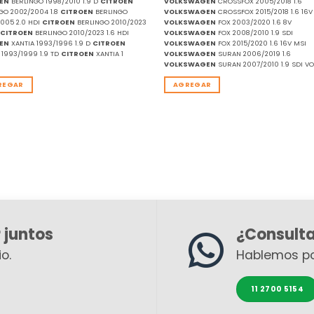
EN
BERLINGO 1998/2010 1.9 D
CITROEN
VOLKSWAGEN
CROSSFOX 2005/2018 1.6
GO 2002/2004 1.8
CITROEN
BERLINGO
VOLKSWAGEN
CROSSFOX 2015/2018 1.6 16V
005 2.0 HDI
CITROEN
BERLINGO 2010/2023
VOLKSWAGEN
FOX 2003/2020 1.6 8V
V
CITROEN
BERLINGO 2010/2023 1.6 HDI
VOLKSWAGEN
FOX 2008/2010 1.9 SDI
EN
XANTIA 1993/1996 1.9 D
CITROEN
VOLKSWAGEN
FOX 2015/2020 1.6 16V MSI
 1993/1999 1.9 TD
CITROEN
XANTIA 1
VOLKSWAGEN
SURAN 2006/2019 1.6
VOLKSWAGEN
SURAN 2007/2010 1.9 SDI VO
REGAR
AGREGAR
 juntos
¿Consult
o.
Hablemos p
11 2700 5154