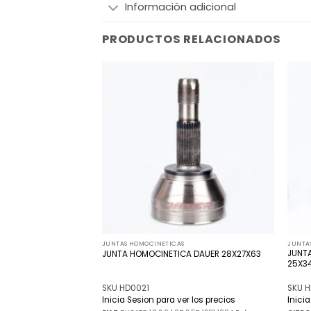
Información adicional
PRODUCTOS RELACIONADOS
Añadir
Añadir
a la
a la
lista
lista
de
de
deseos
deseos
JUNTAS HOMOCINETICAS
JUNTA
A DAUER
JUNT
JUNTA HOMOCINETICA DAUER 28X27X63
25X3
SKU HD0021
SKU 
r los precios
Inicia Sesion para ver los precios
Inici