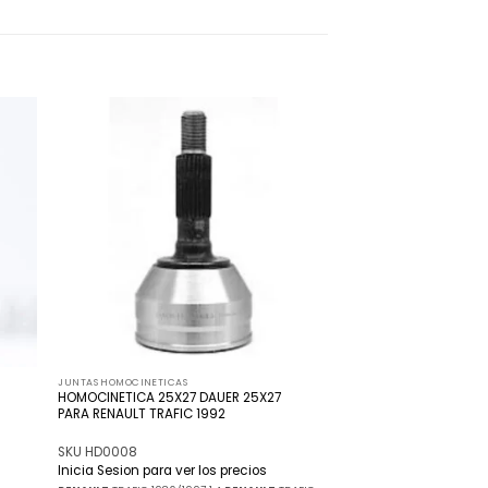
adir
Añadir
 la
a la
ista
lista
de
de
seos
deseos
JUNTAS HOMOCINETICAS
HOMOCINETICA 25X27 DAUER 25X27
PARA RENAULT TRAFIC 1992
SKU HD0008
Inicia Sesion para ver los precios