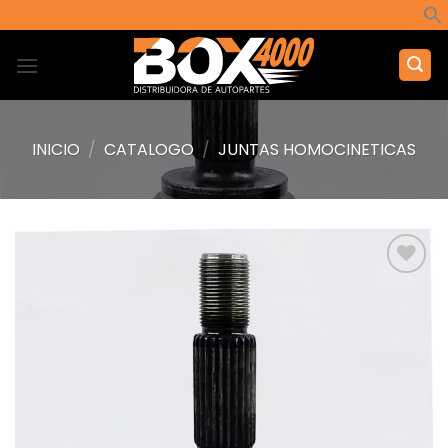
Saltar
al
contenido
INICIO
/
CATALOGO
/
JUNTAS HOMOCINETICAS
Añadir
a la
lista de
deseos