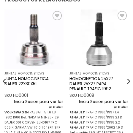
Añadir
Añadir
a la
a la
lista de
lista de
deseos
deseos
JUNTAS HOMOCINETICAS
JUNTAS HOMOCINETICAS
JUNTA HOMOCINETICA
HOMOCINETICA 25X27
DAUER 22X30X51
DAUER 25X27 PARA
RENAULT TRAFIC 1992
SKU HD0001
SKU HD0008
Inicia Sesion para ver los
Inicia Sesion para ver los
precios
precios
VOLKSWAGEN
PASSAT 1.5 1.6 1.8
RENAULT
TRAFIC 1986/1997 1.4
1982 1986 Ref: NAKATA NJH25-129
RENAULT
TRAFIC 1986/1999 2.1 D
DAUER 001 CORVEN 2JH0167 TRC
RENAULT
TRAFIC 1988/1998 2.2
505 K GARMA VW 7010 7049PK SKF
RENAULT
TRAFIC 1988/2002 1.9 D
VKJA 2141 A VKJA 3023 ROLL HM901
Aplicación
SEG.INT / EST.EXT 25 /