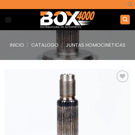
Saltar
al
contenido
INICIO
/
CATALOGO
/
JUNTAS HOMOCINETICAS
Añadir
a la
lista de
deseos