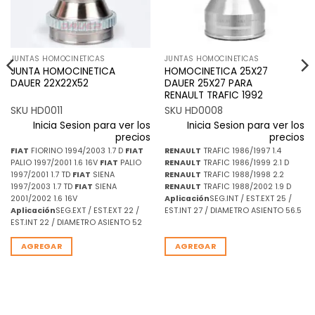
JUNTAS HOMOCINETICAS
JUNTAS HOMOCINETICAS
JUNTA HOMOCINETICA
HOMOCINETICA 25X27
DAUER 22X22X52
DAUER 25X27 PARA
RENAULT TRAFIC 1992
SKU HD0011
SKU HD0008
Inicia Sesion para ver los
Inicia Sesion para ver los
precios
precios
FIAT
FIORINO 1994/2003 1.7 D
FIAT
RENAULT
TRAFIC 1986/1997 1.4
PALIO 1997/2001 1.6 16V
FIAT
PALIO
RENAULT
TRAFIC 1986/1999 2.1 D
1997/2001 1.7 TD
FIAT
SIENA
RENAULT
TRAFIC 1988/1998 2.2
1997/2003 1.7 TD
FIAT
SIENA
RENAULT
TRAFIC 1988/2002 1.9 D
2001/2002 1.6 16V
Aplicación
SEG.INT / EST.EXT 25 /
Aplicación
SEG.EXT / EST.EXT 22 /
EST.INT 27 / DIAMETRO ASIENTO 56.5
EST.INT 22 / DIAMETRO ASIENTO 52
AGREGAR
AGREGAR