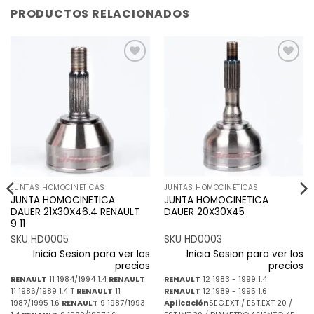
PRODUCTOS RELACIONADOS
Añadir
Añadir
a la
a la
lista de
lista de
deseos
deseos
JUNTAS HOMOCINETICAS
JUNTAS HOMOCINETICAS
JUNTA HOMOCINETICA
JUNTA HOMOCINETICA
DAUER 21X30X46.4 RENAULT
DAUER 20X30X45
9 11
SKU HD0005
SKU HD0003
Inicia Sesion para ver los
Inicia Sesion para ver los
precios
precios
RENAULT
11 1984/1994 1.4
RENAULT
RENAULT
12 1983 - 1999 1.4
11 1986/1989 1.4 T
RENAULT
11
RENAULT
12 1989 - 1995 1.6
1987/1995 1.6
RENAULT
9 1987/1993
Aplicación
SEG.EXT / EST.EXT 20 /