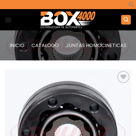
Saltar
al
contenido
INICIO
/
CATALOGO
/
JUNTAS HOMOCINETICAS
Añadir
a la
lista de
deseos