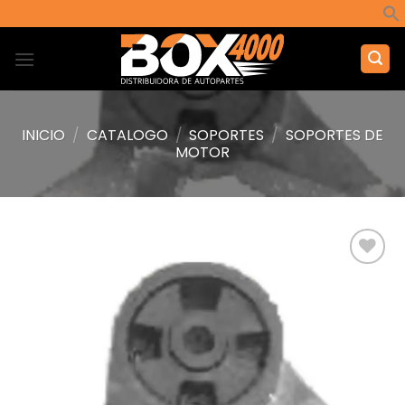
Saltar
al
contenido
INICIO
/
CATALOGO
/
SOPORTES
/
SOPORTES DE
MOTOR
Añadir
a la
lista de
deseos