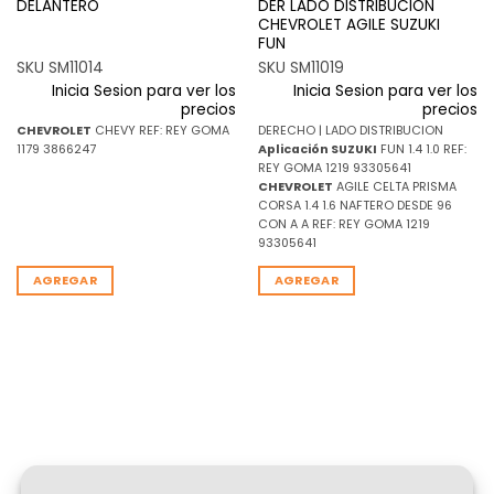
DELANTERO
DER LADO DISTRIBUCION
CHEVROLET AGILE SUZUKI
FUN
SKU SM11014
SKU SM11019
Inicia Sesion para ver los
Inicia Sesion para ver los
precios
precios
CHEVROLET
CHEVY REF: REY GOMA
DERECHO | LADO DISTRIBUCION
1179 3866247
Aplicación
SUZUKI
FUN 1.4 1.0 REF:
REY GOMA 1219 93305641
CHEVROLET
AGILE CELTA PRISMA
CORSA 1.4 1.6 NAFTERO DESDE 96
CON A A REF: REY GOMA 1219
93305641
AGREGAR
AGREGAR