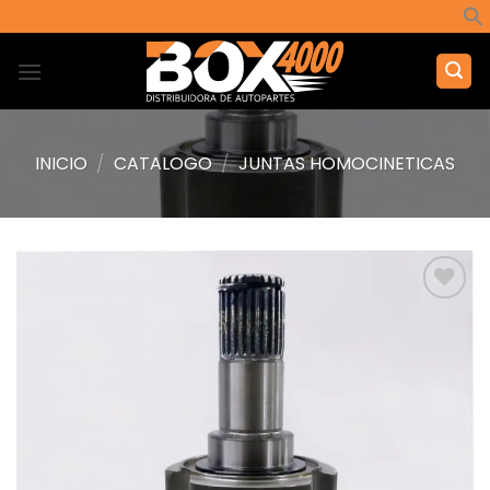
Saltar
al
contenido
INICIO
/
CATALOGO
/
JUNTAS HOMOCINETICAS
Añadir
a la
lista de
deseos