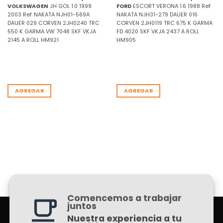
VOLKSWAGEN
JH GOL 1.0 1999
FORD
ESCORT VERONA 1.6 1988 Ref:
2003 Ref: NAKATA NJH01-569A
NAKATA NJH31-279 DAUER 016
DAUER 029 CORVEN 2JH0240 TRC
CORVEN 2JH0119 TRC 675 K GARMA
550 K GARMA VW 7048 SKF VKJA
FD 4020 SKF VKJA 2437 A ROLL
2145 A ROLL HM921
HM905
AGREGAR
AGREGAR
Comencemos a trabajar
juntos
Nuestra experiencia a tu