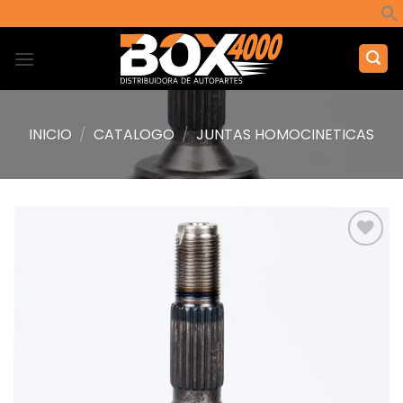
Saltar
al
contenido
INICIO
/
CATALOGO
/
JUNTAS HOMOCINETICAS
Añadir
a la
lista de
deseos