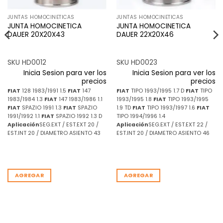
JUNTAS HOMOCINETICAS
JUNTAS HOMOCINETICAS
JUNTA HOMOCINETICA
JUNTA HOMOCINETICA
DAUER 20X20X43
DAUER 22X20X46
SKU HD0012
SKU HD0023
Inicia Sesion para ver los
Inicia Sesion para ver los
precios
precios
FIAT
128 1983/1991 1.5
FIAT
147
FIAT
TIPO 1993/1995 1.7 D
FIAT
TIPO
1983/1984 1.3
FIAT
147 1983/1986 1.1
1993/1995 1.8
FIAT
TIPO 1993/1995
FIAT
SPAZIO 1991 1.3
FIAT
SPAZIO
1.9 TD
FIAT
TIPO 1993/1997 1.6
FIAT
1991/1992 1.1
FIAT
SPAZIO 1992 1.3 D
TIPO 1994/1996 1.4
Aplicación
SEG.EXT / EST.EXT 20 /
Aplicación
SEG.EXT / EST.EXT 22 /
EST.INT 20 / DIAMETRO ASIENTO 43
EST.INT 20 / DIAMETRO ASIENTO 46
AGREGAR
AGREGAR