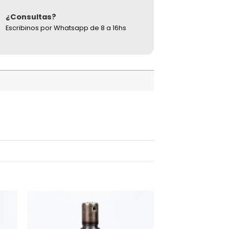
¿Consultas?
Escribinos por Whatsapp de 8 a 16hs
adir
Añadir
 la
a la
ista
lista