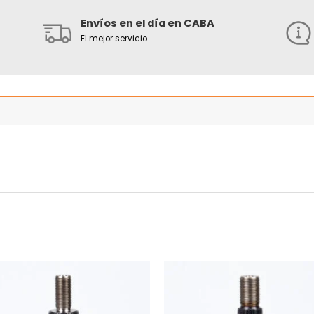
Envíos en el día en CABA
El mejor servicio
Añadir
Añ
a la
a
lista
l