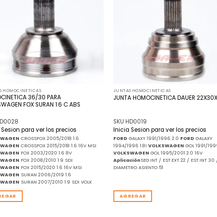
de
deseos
de
S HOMOCINETICAS
JUNTAS HOMOCINETICAS
CINETICA 36/30 PARA
JUNTA HOMOCINETICA DAUER 22X30X
WAGEN FOX SURAN 1.6 C ABS
HD0028
SKU HD0019
a Sesion para ver los precios
Inicia Sesion para ver los precios
SWAGEN
CROSSFOX 2005/2018 1.6
FORD
GALAXY 1991/1996 2.0
FORD
GALAXY
SWAGEN
CROSSFOX 2015/2018 1.6 16V MSI
1994/1996 1.8I
VOLKSWAGEN
GOL 1991/199
SWAGEN
FOX 2003/2020 1.6 8V
VOLKSWAGEN
GOL 1995/2001 2.0 16V
SWAGEN
FOX 2008/2010 1.9 SDI
Aplicación
SEG.INT / EST.EXT 22 / EST.INT 30 
SWAGEN
FOX 2015/2020 1.6 16V MSI
DIAMETRO ASIENTO 51
SWAGEN
SURAN 2006/2019 1.6
SWAGEN
SURAN 2007/2010 1.9 SDI VOLK
REGAR
AGREGAR