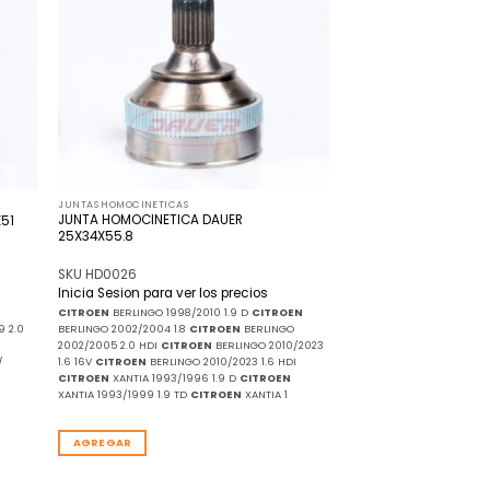
de
de
seos
deseos
JUNTAS HOMOCINETICAS
JUNTA HOMOCINETICA DAUER
51
25X34X55.8
SKU HD0026
Inicia Sesion para ver los precios
CITROEN
BERLINGO 1998/2010 1.9 D
CITROEN
9 2.0
BERLINGO 2002/2004 1.8
CITROEN
BERLINGO
2002/2005 2.0 HDI
CITROEN
BERLINGO 2010/2023
/
1.6 16V
CITROEN
BERLINGO 2010/2023 1.6 HDI
CITROEN
XANTIA 1993/1996 1.9 D
CITROEN
XANTIA 1993/1999 1.9 TD
CITROEN
XANTIA 1
AGREGAR